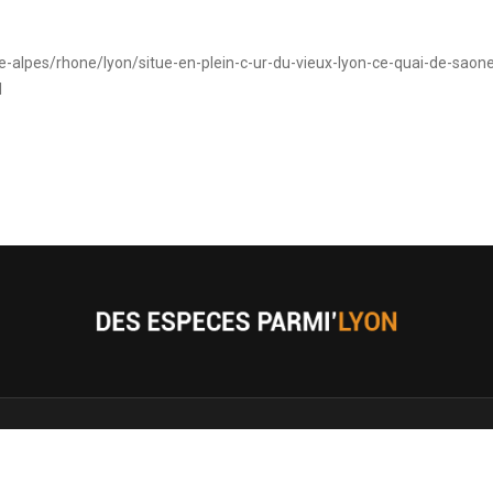
e-alpes/rhone/lyon/situe-en-plein-c-ur-du-vieux-lyon-ce-quai-de-saon
l
© 2019 Des Espèces Parmi'Lyon
Créé par
Ekimo Studio