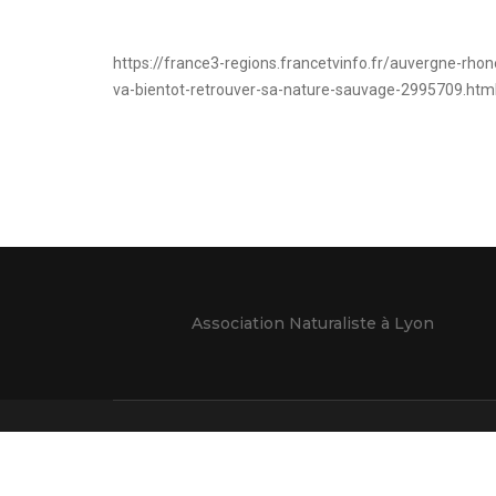
https://france3-regions.francetvinfo.fr/auvergne-rhon
va-bientot-retrouver-sa-nature-sauvage-2995709.htm
Association Naturaliste à Lyon